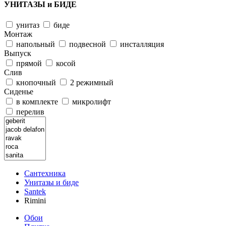
УНИТАЗЫ и БИДЕ
унитаз
биде
Монтаж
напольный
подвесной
инсталляция
Выпуск
прямой
косой
Слив
кнопочный
2 режимный
Сиденье
в комплекте
микролифт
перелив
Сантехника
Унитазы и биде
Santek
Rimini
Обои