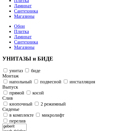
Плитка
Ламинат
Сантехника
Магазины
Обои
Плитка
Ламинат
Сантехника
Магазины
УНИТАЗЫ и БИДЕ
унитаз
биде
Монтаж
напольный
подвесной
инсталляция
Выпуск
прямой
косой
Слив
кнопочный
2 режимный
Сиденье
в комплекте
микролифт
перелив