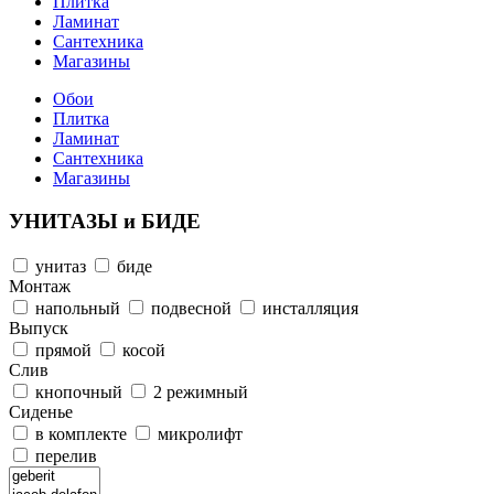
Плитка
Ламинат
Сантехника
Магазины
Обои
Плитка
Ламинат
Сантехника
Магазины
УНИТАЗЫ и БИДЕ
унитаз
биде
Монтаж
напольный
подвесной
инсталляция
Выпуск
прямой
косой
Слив
кнопочный
2 режимный
Сиденье
в комплекте
микролифт
перелив