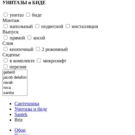
УНИТАЗЫ и БИДЕ
унитаз
биде
Монтаж
напольный
подвесной
инсталляция
Выпуск
прямой
косой
Слив
кнопочный
2 режимный
Сиденье
в комплекте
микролифт
перелив
Сантехника
Унитазы и биде
Santek
Briz
Обои