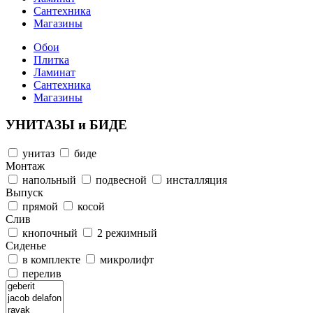
Сантехника
Магазины
Обои
Плитка
Ламинат
Сантехника
Магазины
УНИТАЗЫ и БИДЕ
унитаз
биде
Монтаж
напольный
подвесной
инсталляция
Выпуск
прямой
косой
Слив
кнопочный
2 режимный
Сиденье
в комплекте
микролифт
перелив