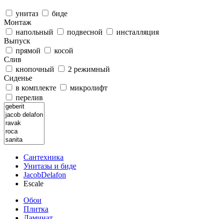
унитаз
биде
Монтаж
напольный
подвесной
инсталляция
Выпуск
прямой
косой
Слив
кнопочный
2 режимный
Сиденье
в комплекте
микролифт
перелив
Сантехника
Унитазы и биде
JacobDelafon
Escale
Обои
Плитка
Ламинат