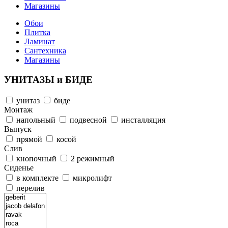
Магазины
Обои
Плитка
Ламинат
Сантехника
Магазины
УНИТАЗЫ и БИДЕ
унитаз
биде
Монтаж
напольный
подвесной
инсталляция
Выпуск
прямой
косой
Слив
кнопочный
2 режимный
Сиденье
в комплекте
микролифт
перелив