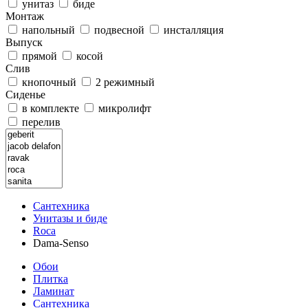
унитаз
биде
Монтаж
напольный
подвесной
инсталляция
Выпуск
прямой
косой
Слив
кнопочный
2 режимный
Сиденье
в комплекте
микролифт
перелив
Сантехника
Унитазы и биде
Roca
Dama-Senso
Обои
Плитка
Ламинат
Сантехника