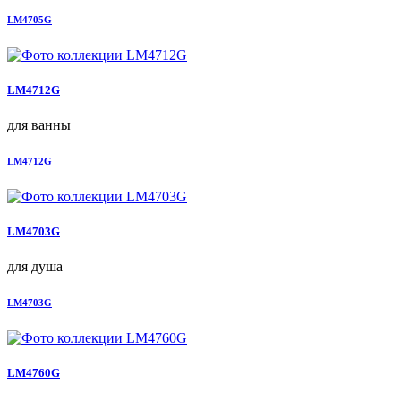
LM4705G
LM4712G
для ванны
LM4712G
LM4703G
для душа
LM4703G
LM4760G