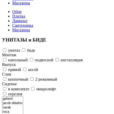
Магазины
Обои
Плитка
Ламинат
Сантехника
Магазины
УНИТАЗЫ и БИДЕ
унитаз
биде
Монтаж
напольный
подвесной
инсталляция
Выпуск
прямой
косой
Слив
кнопочный
2 режимный
Сиденье
в комплекте
микролифт
перелив