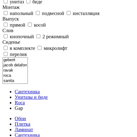
унитаз
биде
Монтаж
напольный
подвесной
инсталляция
Выпуск
прямой
косой
Слив
кнопочный
2 режимный
Сиденье
в комплекте
микролифт
перелив
Сантехника
Унитазы и биде
Roca
Gap
Обои
Плитка
Ламинат
Сантехника