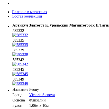
Наличие в магазинах
Состав коллекции
Артикул
Златоуст
К.Уральский
Магнитогорск
Н.Таги
585332
585335
585339
585342
585345
585349
Название
Peony
Бренд
Victoria Stenova
Основа
Флизелин
Рулон
1,06м х 10м