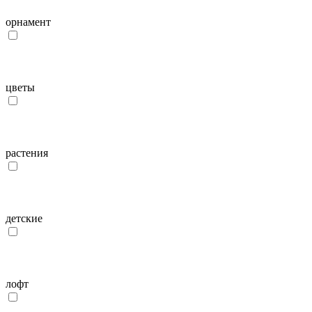
орнамент
цветы
растения
детcкие
лофт