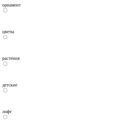
орнамент
цветы
растения
детcкие
лофт