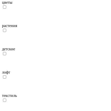
цветы
растения
детcкие
лофт
текстиль