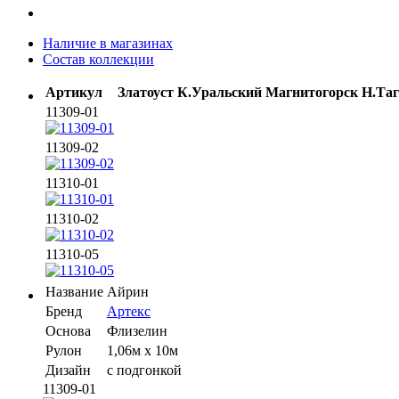
Наличие в магазинах
Состав коллекции
Артикул
Златоуст
К.Уральский
Магнитогорск
Н.Та
11309-01
11309-02
11310-01
11310-02
11310-05
Название
Айрин
Бренд
Артекс
Основа
Флизелин
Рулон
1,06м х 10м
Дизайн
с подгонкой
11309-01